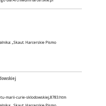
ego dla ArchiwumHarcerskie.pl
alnika: „Skaut. Harcerskie Pismo
odowskiej
tu-marii-curie-sklodowskiej,8783.htm
alnika: „Skaut. Harcerskie Pismo