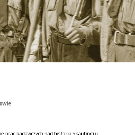
nowie
e prac badawczych nad historią Skautingu i